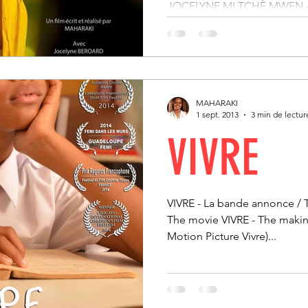
JOCELYNE MI TCHÈ MWEN - 
trailer Téléchargez le dossi
press kit Un film de Maharaki
MAHARAKI
1 sept. 2013
3 min de lectur
VIVRE
VIVRE - La bande annonce / Th
The movie VIVRE - The makin
Motion Picture Vivre)...