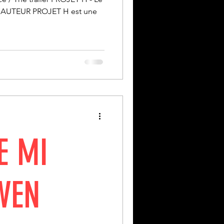
L’AUTEUR PROJET H est une
e
E MI
WEN