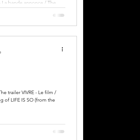
La bande annonce / The
er de presse Download the
 Une...
e
e trailer VIVRE - Le film /
g of LIFE IS SO (from the