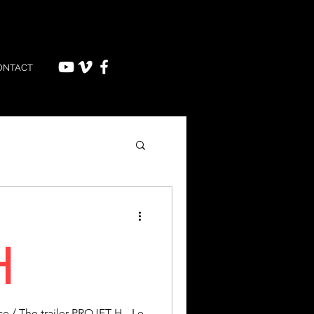
ONTACT
H
 / The trailer PROJET H - Le