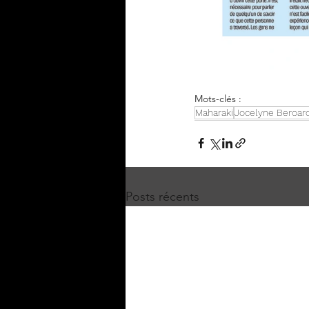
Mots-clés :
Maharaki
Jocelyne Beroar
Posts récents