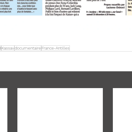
d
Kassav
documentaire
France-Antilles