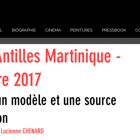
L
BIOGRAPHIE
CINEMA
PEINTURES
PRESSBOOK
C
ntilles Martinique -
e 2017
un modèle et une source 
on
r Lucienne CHENARD