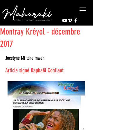
Montray Kréyol - décembre
2017
Jocelyne Mi tche mwen
Article signé Raphaël Confiant