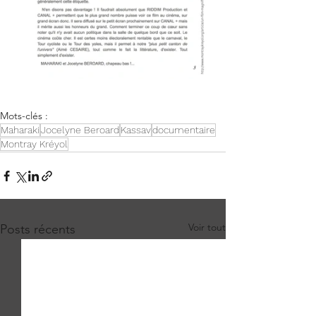
Mots-clés :
Maharaki
Jocelyne Beroard
Kassav
documentaire
Montray Kréyol
Voir tout
Posts récents